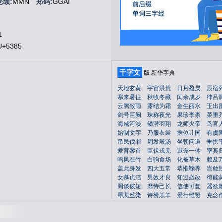
仓颉:
MMN
郑码:
GGAI
1
+5385
千字文
版 新华字典
天
地
玄
黄
宇
宙
洪
荒
日
月
盈
昃
辰
宿
寒
来
暑
往
秋
收
冬
藏
闰
余
成
岁
律
吕
云
腾
致
雨
露
结
为
霜
金
生
丽
水
玉
出
剑
号
巨
阙
珠
称
夜
光
果
珍
李
柰
菜
重
海
咸
河
淡
鳞
潜
羽
翔
龙
师
火
帝
鸟
官
始
制
文
字
乃
服
衣
裳
推
位
让
国
有
虞
吊
民
伐
罪
周
发
殷
汤
坐
朝
问
道
垂
拱
爱
育
黎
首
臣
伏
戎
羌
遐
迩
一
体
率
宾
客人用的大房间：～堂。客～。
鸣
凤
在
竹
白
驹
食
场
化
被
草
木
赖
及
盖
此
身
发
四
大
五
常
恭
惟
鞠
养
岂
敢
女
慕
贞
洁
男
效
才
良
知
过
必
改
得
能
事部门：办公～。教育～。
罔
谈
彼
短
靡
恃
己
长
信
使
可
复
器
欲
墨
悲
丝
染
诗
赞
羔
羊
景
行
维
贤
克
念
德
建
名
立
形
端
表
正
空
谷
传
声
虚
堂
祸
因
恶
积
福
缘
善
庆
尺
璧
非
宝
寸
阴