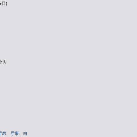
头目)
之别
厅房
、
厅事
、
白