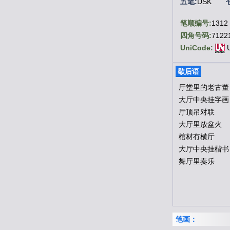
五笔:
DSK
笔顺编号:
1312
四角号码:
7122
UniCode:
U
基本字义
歇后语
厅堂里的老古董
●
厅
大厅中央挂字画
厅顶吊对联
（
廳
）
大厅里放盆火
棺材冇横厅
tīng ㄊㄧㄥˉ
大厅中央挂楷书
舞厅里奏乐
1.
聚会或招待
2.
政府机关办
汉英互译
笔画：