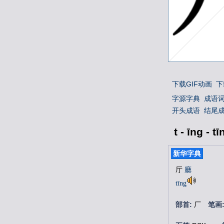
下载GIF动画
下
字源字典
成语
开头成语
结尾
t - īng - tī
t - īng - tī
新华字典
厅
廳
tīng
部首:
厂
笔画