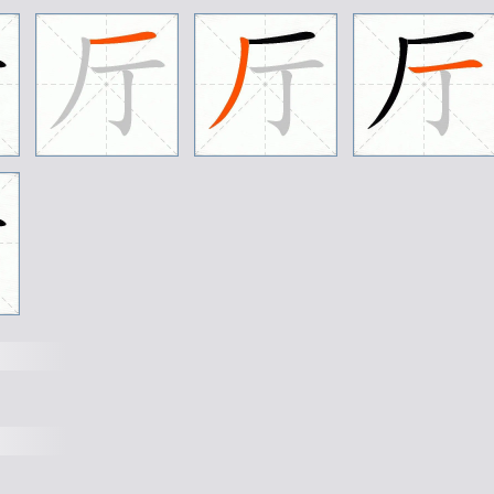
资
父
事
君
曰
严
与
敬
孝
当
竭
力
忠
则
临
深
履
薄
夙
兴
温
凊
似
兰
斯
馨
如
松
川
流
不
息
渊
澄
取
映
容
止
若
思
言
辞
e
笃
初
诚
美
慎
终
宜
令
荣
业
所
基
籍
甚
学
优
登
仕
摄
职
从
政
存
以
甘
棠
去
而
乐
殊
贵
贱
礼
别
尊
卑
上
和
下
睦
夫
唱
外
受
傅
训
入
奉
母
仪
诸
姑
伯
叔
犹
子
孔
怀
兄
弟
同
气
连
枝
交
友
投
分
切
磨
仁
慈
隐
恻
造
次
弗
离
节
义
廉
退
颠
沛
oom
性
静
情
逸
心
动
神
疲
守
真
志
满
逐
物
坚
持
雅
操
好
爵
自
縻
都
邑
华
夏
东
西
背
邙
面
洛
浮
渭
据
泾
宫
殿
盘
郁
楼
观
图
写
禽
兽
画
彩
仙
灵
丙
舍
傍
启
甲
帐
肆
筵
设
席
鼓
瑟
吹
笙
升
阶
纳
陛
弁
转
右
通
广
内
左
达
承
明
既
集
坟
典
亦
聚
杜
稿
钟
隶
漆
书
壁
经
府
罗
将
相
路
侠
户
封
八
县
家
给
千
兵
高
冠
陪
辇
驱
毂
世
禄
侈
富
车
驾
肥
轻
策
功
茂
实
勒
碑
磻
溪
伊
尹
佐
时
阿
衡
奄
宅
曲
阜
微
旦
桓
公
匡
合
济
弱
扶
倾
绮
回
汉
惠
说
感
俊
乂
密
勿
多
士
寔
宁
晋
楚
更
霸
赵
魏
假
途
灭
虢
践
土
会
盟
何
遵
约
法
韩
弊
起
翦
颇
牧
用
军
最
精
宣
威
沙
漠
驰
誉
九
州
禹
迹
百
郡
秦
并
岳
宗
泰
岱
禅
主
雁
门
紫
塞
鸡
田
赤
城
昆
池
碣
石
巨
野