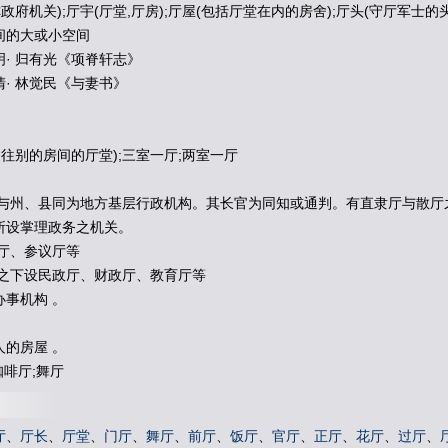
政府机关);厅宇(厅堂,厅房);厅屋(包括厅堂在内的房舍);厅头(守厅军士的
间的大或小空间
· 归有光《项脊轩志》
· 林觉民《与妻书》
通往别的房间的厅堂);三室一厅;两室一厅
,与州、县同为地方基层行政机构。其长官为同知或通判。有直隶厅与散厅
所设掌理政务之机关。
政厅、参议厅等
府之下设民政厅、财政厅、教育厅等
事机构 。
的房屋 。
咖啡厅;舞厅
厅
、
厅长
、
厅堂
、
门厅
、
舞厅
、
前厅
、
饭厅
、
官厅
、
正厅
、
花厅
、
过厅
、