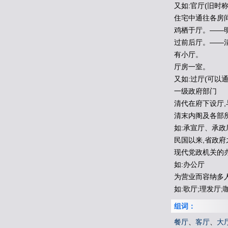
又如:官厅(旧时称
住宅中通往各房
鸡栖于厅。——明
过前后厅。——清
有小厅。
厅房一室。
又如:过厅(可以
一级政府部门
清代在府下设厅
清末内阁及各部
如:承宣厅、承
民国以来,省政
现代党政机关的办
如:办公厅
为营业而容纳多人
如:歌厅;理发厅;
组词：
餐厅
、
客厅
、
大