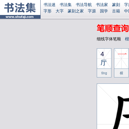
书法迷
书法集
书法导航
书法家
篆刻
字
字形
大字
篆刻之家
字源
国学
古籍
中
南无阿弥陀佛
意见反馈
安全网站
显广告
细线字体笔顺
楷
1
4
厅
tīng
横