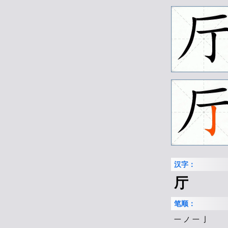
◎
厅
hall
offic
English
hall
, central r
汉字：
厅
笔顺：
一 ノ 一 亅