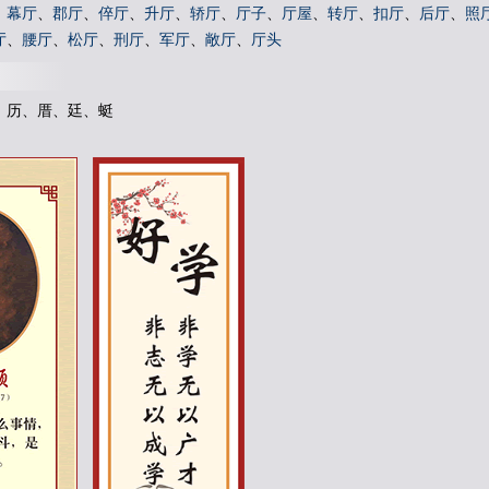
、
幕厅
、
郡厅
、
倅厅
、
升厅
、
轿厅
、
厅子
、
厅屋
、
转厅
、
扣厅
、
后厅
、
照
厅
、
腰厅
、
松厅
、
刑厅
、
军厅
、
敞厅
、
厅头
、历、厝、廷、蜓