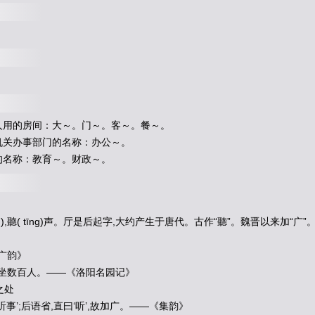
旷
远
绵
邈
岩
岫
杳
冥
治
本
于
农
务
资
俶
载
南
亩
我
艺
黍
稷
税
熟
贡
新
劝
赏
孟
轲
敦
素
史
鱼
秉
直
庶
几
中
庸
劳
谦
聆
音
察
理
鉴
貌
辨
色
贻
厥
嘉
猷
勉
其
省
躬
讥
诫
宠
增
抗
极
殆
辱
近
耻
林
皋
两
疏
见
机
解
组
谁
逼
索
居
闲
处
沉
默
求
古
寻
论
散
虑
逍
遥
欣
奏
累
遣
戚
谢
渠
荷
的
历
园
莽
抽
条
枇
杷
晚
翠
梧
桐
陈
根
委
翳
落
叶
飘
摇
游
鵾
独
运
凌
摩
耽
读
玩
市
寓
目
囊
箱
易
輶
攸
畏
属
耳
客人用的房间：大～。门～。客～。餐～。
具
膳
餐
饭
适
口
充
肠
饱
饫
烹
宰
饥
厌
亲
戚
故
旧
老
少
异
粮
妾
御
绩
纺
侍
巾
级机关办事部门的名称：办公～。
纨
扇
圆
絜
银
烛
炜
煌
昼
眠
夕
寐
蓝
笋
的名称：教育～。财政～。
弦
歌
酒
宴
接
杯
举
觞
矫
手
顿
足
悦
豫
嫡
后
嗣
续
祭
祀
烝
尝
稽
颡
再
拜
悚
惧
笺
牒
简
要
顾
答
审
详
骸
垢
想
浴
执
热
驴
骡
犊
特
骇
跃
超
骧
诛
斩
贼
盗
捕
获
布
射
僚
丸
嵇
琴
阮
啸
恬
笔
伦
纸
钧
巧
ǎn),聽( tīng)声。厅是后起字,大约产生于唐代。古作“聽”。魏晋以来加“广”
释
纷
利
俗
竝
皆
佳
妙
毛
施
淑
姿
工
颦
年
矢
每
催
曦
晖
朗
曜
璇
玑
悬
斡
晦
魄
广韵》
指
薪
修
祜
永
绥
吉
劭
矩
步
引
领
俯
仰
束
带
矜
庄
徘
徊
瞻
眺
孤
陋
寡
闻
愚
蒙
可坐数百人。——《洛阳名园记》
谓
语
助
者
焉
哉
乎
也
之处
事’;后语省,直曰‘听’,故加广。——《集韵》