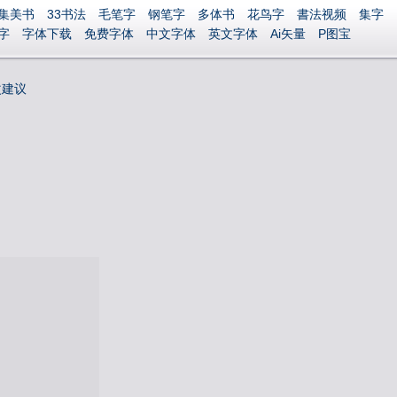
集美书
33书法
毛笔字
钢笔字
多体书
花鸟字
書法视频
集字
字
字体下载
免费字体
中文字体
英文字体
Ai矢量
P图宝
改建议