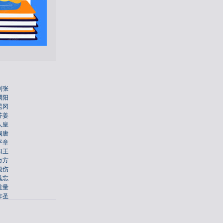
列
张
调
阳
昆
冈
芥
姜
人
皇
陶
唐
平
章
归
王
万
方
毁
伤
莫
忘
难
量
作
圣
习
听
是
竞