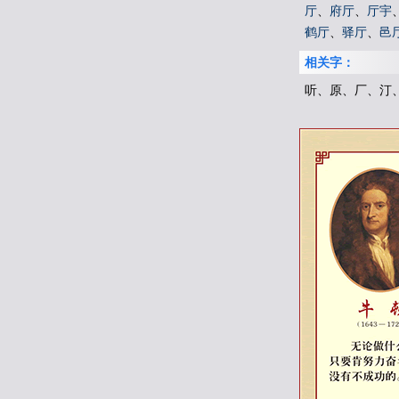
厅
、
府厅
、
厅宇
鹤厅
、
驿厅
、
邑
相关字：
听、原、厂、汀