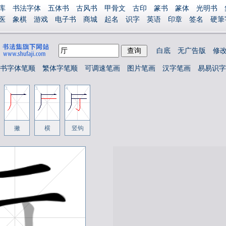
库
书法字体
五体书
古风书
甲骨文
古印
篆书
篆体
光明书
医
象棋
游戏
电子书
商城
起名
识字
英语
印章
签名
硬筆
捐赠
登录
白底
无广告版
修
书字体笔顺
繁体字笔顺
可调速笔画
图片笔画
汉字笔画
易易识字
2
3
4
撇
横
竖钩