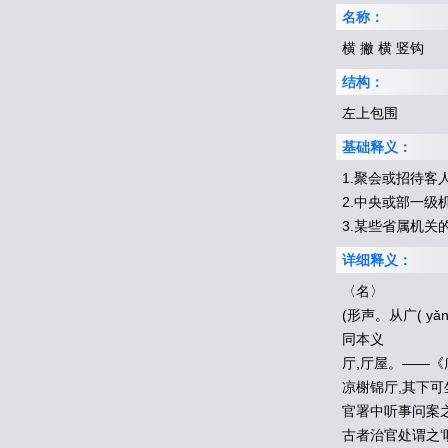
名称：
横 撇 横 竖钩
结构：
左上包围
基础释义：
1.聚会或招待
2.中央或部一
3.某些省属机关
详细释义：
〈名〉
(形声。从广( y
同本义
厅,厅屋。——《
凉榭锦厅,其下
官署中听事问案
古者治官处谓之‘听